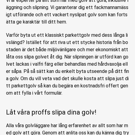
Vi är experter på allt som har med golv att göra, inklusive l
äggning och slipning. Vi garanterar dig ett fackmannamäss
igt utförande och ett vackert nyslipat golv som kan forts
ätta ge karaktär till ditt hem.
Varför byta ut ett klassiskt parkettgolv med dess långa li
vslängd? Istället för att riva ut ett stycke historia från bo
staden är det både miljövänligare och mer ekonomiskt att
låta oss slipa golvet åt dig. När slipningen är utförd kan go
lvet lackas i valfri färg eller behandlas med hårdvaxolja ell
er såpa. På så sätt kan du enkelt byta utseende på ditt fin
a golv. Om du vill veta vad det skulle kosta att slipa just di
tt parkettgolv så kan du begära en kostnadsfri offert gen
om att fylla i vårt formulär.
Låt våra proffs slipa dina golv!
Alla våra golvläggare har lång erfarenhet av allt som har m
ed golv att göra. Genom att anlita oss kan du känna dig try