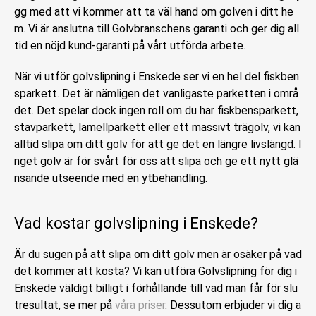
gg med att vi kommer att ta väl hand om golven i ditt he
m. Vi är anslutna till Golvbranschens garanti och ger dig all
tid en nöjd kund-garanti på vårt utförda arbete.
När vi utför golvslipning i Enskede ser vi en hel del fiskben
sparkett. Det är nämligen det vanligaste parketten i områ
det. Det spelar dock ingen roll om du har fiskbensparkett,
stavparkett, lamellparkett eller ett massivt trägolv, vi kan
alltid slipa om ditt golv för att ge det en längre livslängd. I
nget golv är för svårt för oss att slipa och ge ett nytt glä
nsande utseende med en ytbehandling.
Vad kostar golvslipning i Enskede?
Är du sugen på att slipa om ditt golv men är osäker på vad
det kommer att kosta? Vi kan utföra Golvslipning för dig i
Enskede väldigt billigt i förhållande till vad man får för slu
tresultat, se mer på
våra priser
. Dessutom erbjuder vi dig a