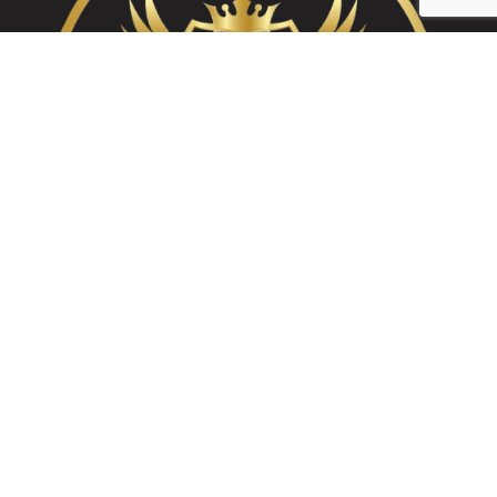
Skandinav Golvslipning & Måleri AB
Sandstensvägen 74
137 63, Jordbro Stockholm