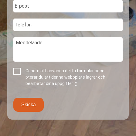
n
E
*
-
p
o
T
s
e
t
l
*
e
M
f
e
o
d
n
d
e
l
I
Genom att använda detta formulär acce
a
n
pterar du att denna webbplats lagrar och
n
t
bearbetar dina uppgifter.
*
d
e
e
g
r
i
t
e
t
*